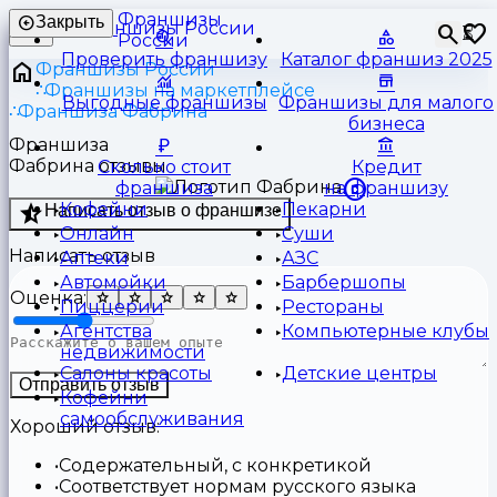
Франшизы
Закрыть
⏳
России
Проверить франшизу
Каталог франшиз 2025
Франшизы России
Франшизы на маркетплейсе
Выгодные франшизы
Франшизы для малого
Франшиза Фабрина
бизнеса
Франшиза
Фабрина отзывы
Сколько стоит
Кредит
франшиза
на франшизу
Кофейни
Пекарни
Написать отзыв о франшизе
Онлайн
Суши
Написать отзыв
Аптеки
АЗС
Автомойки
Барбершопы
Оценка:
Пиццерии
Рестораны
Агентства
Компьютерные клубы
недвижимости
Салоны красоты
Детские центры
Отправить отзыв
Кофейни
самообслуживания
Хороший отзыв:
Содержательный, с конкретикой
Соответствует нормам русского языка