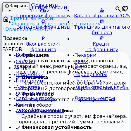
Франшизы
Закрыть
⏳
России
Проверить франшизу
Каталог франшиз 2025
Франшизы России
Франшизы общественного питания
Выгодные франшизы
Франшизы для малого
Франшиза FARFOR
бизнеса
Проверка
франшизы
Сколько стоит
Кредит
FARFOR
франшиза
на франшизу
Франшиза
Кофейни
Пекарни
Рыночный анализ условий, право на
Онлайн
Суши
товарный знак, реальный возраст франшизы,
Аптеки
АЗС
проверка по реестру финансовых пирамид
Автомойки
Барбершопы
Динамика
Пиццерии
Рестораны
Размер сети, количество франчайзи, доля
Агентства
Компьютерные клубы
расторжений договоров франчайзинга
недвижимости
Франчайзер
Салоны красоты
Детские центры
Долги, банкротство, возраст, уставный
Кофейни
капитал, оборот
самообслуживания
Судебная практика
Судебные споры с участием франчайзера,
стороны, суть претензий, сумма требований
Финансовая устойчивость