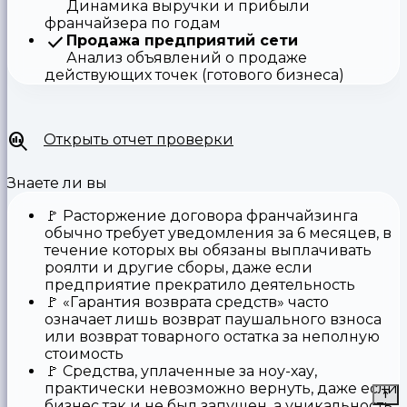
Динамика выручки и прибыли
франчайзера по годам
Продажа предприятий сети
Анализ объявлений о продаже
действующих точек (готового бизнеса)
Открыть отчет проверки
Знаете ли вы
🚩
Расторжение договора франчайзинга
обычно требует уведомления за 6 месяцев, в
течение которых вы обязаны выплачивать
роялти и другие сборы, даже если
предприятие прекратило деятельность
🚩
«Гарантия возврата средств»
часто
означает лишь возврат паушального взноса
или возврат товарного остатка за неполную
стоимость
🚩 Средства,
уплаченные за ноу-хау
,
практически невозможно вернуть, даже если
бизнес так и не был запущен, а уникальность