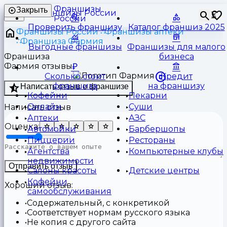
Франшизы
Закрыть
⏳
России
Проверить франшизу
Каталог франшиз 2025
Франшизы России
Франшизы аптеки
Франшиза Фармия
Выгодные франшизы
Франшизы для малого
Франшиза
бизнеса
Фармия отзывы
Сколько стоит
Кредит
франшиза
на франшизу
Написать отзыв о франшизе
Кофейни
Пекарни
Онлайн
Суши
Написать отзыв
Аптеки
АЗС
Оценка:
Автомойки
Барбершопы
Пиццерии
Рестораны
Агентства
Компьютерные клубы
недвижимости
Отправить отзыв
Салоны красоты
Детские центры
Кофейни
Хороший отзыв:
самообслуживания
Содержательный, с конкретикой
Соответствует нормам русского языка
Не копия с другого сайта