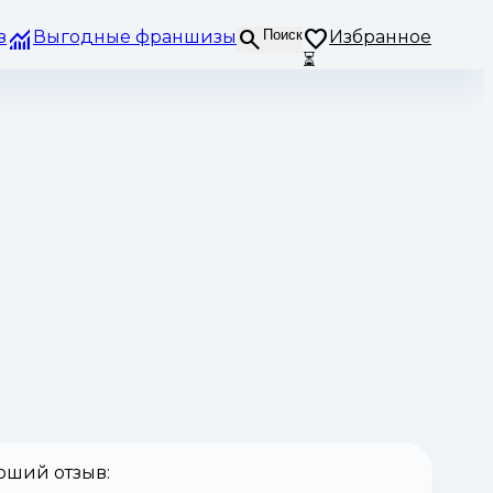
з
Выгодные франшизы
Поиск
Избранное
⏳
оший отзыв: