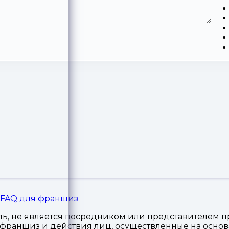
FAQ для франшиз
, не является посредником или представителем пр
я франшиз и действия лиц, осуществленные на осн