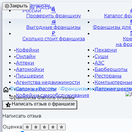
Франшизы
Закрыть
России
Проверить франшизу
Каталог ф
Выгодные франшизы
Франшизы для 
Сколько стоит франшиза
Кр
на фр
Кофейни
Пекарни
Онлайн
Суши
Аптеки
АЗС
Автомойки
Барбершопы
Пиццерии
Рестораны
Агентства недвижимости
Компьютерные
Франшизы России
Франшизы магазина продук
Салоны красоты
Детские цент
Кофейни самообслуживания
Франшиза Фасоль отзывы
Написать отзыв о франшизе
Написать отзыв
Оценка: