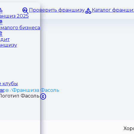
Проверить франшизу
Каталог франши
раншиз 2025
малого бизнеса
едит
аншизу
 клубы
тов
Франшиза Фасоль
ры
Хор