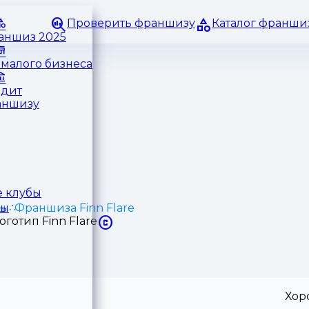
Проверить франшизу
Каталог франши
раншиз 2025
малого бизнеса
едит
аншизу
 клубы
ы
Франшиза Finn Flare
ры
Хор