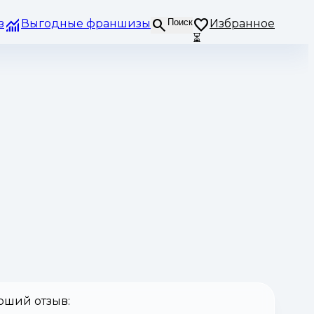
з
Выгодные франшизы
Поиск
Избранное
⏳
оший отзыв: