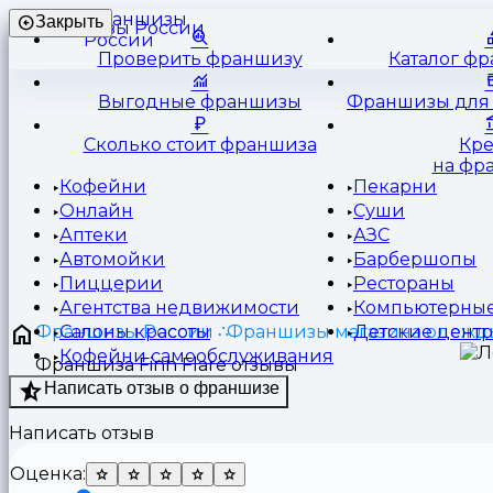
Франшизы
Закрыть
России
Проверить франшизу
Каталог ф
Выгодные франшизы
Франшизы для 
Сколько стоит франшиза
Кр
на фр
Кофейни
Пекарни
Онлайн
Суши
Аптеки
АЗС
Автомойки
Барбершопы
Пиццерии
Рестораны
Агентства недвижимости
Компьютерные
Франшизы России
Франшизы магазина одежд
Салоны красоты
Детские цент
Кофейни самообслуживания
Франшиза Finn Flare отзывы
Написать отзыв о франшизе
Написать отзыв
Оценка: