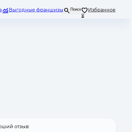
з
Выгодные франшизы
Поиск
Избранное
⏳
оший отзыв: