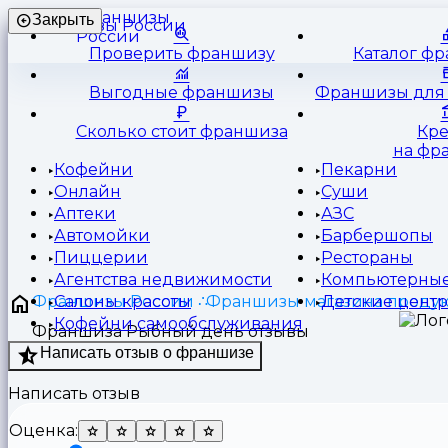
Франшизы
Закрыть
России
Проверить франшизу
Каталог ф
Выгодные франшизы
Франшизы для 
Сколько стоит франшиза
Кр
на фр
Кофейни
Пекарни
Онлайн
Суши
Аптеки
АЗС
Автомойки
Барбершопы
Пиццерии
Рестораны
Агентства недвижимости
Компьютерные
Франшизы России
Франшизы магазина продук
Салоны красоты
Детские цент
Кофейни самообслуживания
Франшиза Рыбный день отзывы
Написать отзыв о франшизе
Написать отзыв
Оценка: