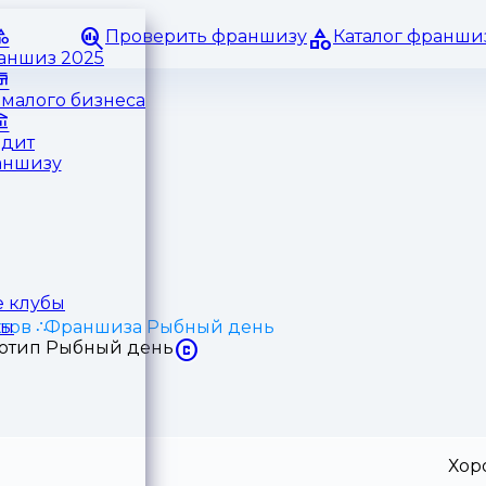
Проверить франшизу
Каталог франши
раншиз 2025
малого бизнеса
едит
аншизу
 клубы
тов
Франшиза Рыбный день
ры
Хор