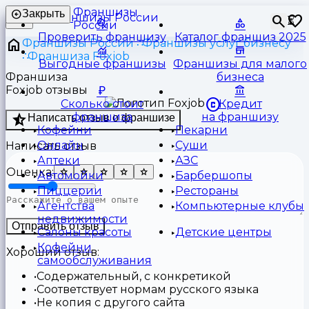
Франшизы
Закрыть
⏳
России
Проверить франшизу
Каталог франшиз 2025
Франшизы России
Франшизы услуг бизнесу
Франшиза Foxjob
Выгодные франшизы
Франшизы для малого
Франшиза
бизнеса
Foxjob отзывы
Сколько стоит
Кредит
франшиза
на франшизу
Написать отзыв о франшизе
Кофейни
Пекарни
Онлайн
Суши
Написать отзыв
Аптеки
АЗС
Оценка:
Автомойки
Барбершопы
Пиццерии
Рестораны
Агентства
Компьютерные клубы
недвижимости
Отправить отзыв
Салоны красоты
Детские центры
Кофейни
Хороший отзыв:
самообслуживания
Содержательный, с конкретикой
Соответствует нормам русского языка
Не копия с другого сайта