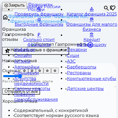
Франшизы
Закрыть
⏳
России
Проверить франшизу
Каталог франшиз 2025
Франшизы России
Франшизы АЗС
Франшиза Газпромнефть
Выгодные франшизы
Франшизы для малого
Франшиза
бизнеса
Газпромнефть
отзывы
Сколько стоит
Кредит
франшиза
на франшизу
Кофейни
Пекарни
Написать отзыв о франшизе
Онлайн
Суши
Написать отзыв
Аптеки
АЗС
Автомойки
Барбершопы
Оценка:
Пиццерии
Рестораны
Агентства
Компьютерные клубы
недвижимости
Салоны красоты
Детские центры
Отправить отзыв
Кофейни
самообслуживания
Хороший отзыв:
Содержательный, с конкретикой
Соответствует нормам русского языка