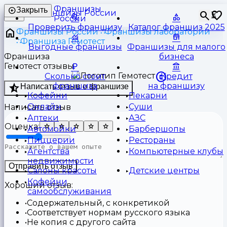
Франшизы
Закрыть
⏳
России
Проверить франшизу
Каталог франшиз 2025
Франшизы России
Франшизы лаборатории
Франшиза Гемотест
Выгодные франшизы
Франшизы для малого
Франшиза
бизнеса
Гемотест отзывы
Сколько стоит
Кредит
франшиза
на франшизу
Написать отзыв о франшизе
Кофейни
Пекарни
Онлайн
Суши
Написать отзыв
Аптеки
АЗС
Оценка:
Автомойки
Барбершопы
Пиццерии
Рестораны
Агентства
Компьютерные клубы
недвижимости
Отправить отзыв
Салоны красоты
Детские центры
Кофейни
Хороший отзыв:
самообслуживания
Содержательный, с конкретикой
Соответствует нормам русского языка
Не копия с другого сайта