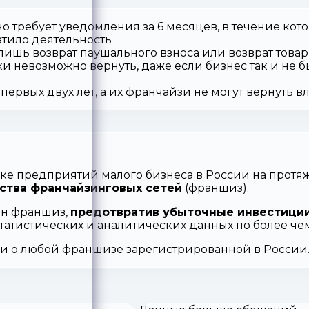
о требует уведомления за 6 месяцев, в течение кот
атило деятельность
 лишь возврат паушального взноса или возврат товар
ки невозможно вернуть, даже если бизнес так и не б
первых двух лет, а их франчайзи не могут вернуть 
ке предприятий малого бизнеса в России на протяж
ства франчайзинговых сетей
(франшиз).
ен франшиз,
предотвратив убыточные инвестиции
статистических и аналитических данных по более ч
ии о любой франшизе зарегистрированной в России