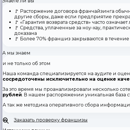
Знаете ли вы
🚩
Расторжение договора франчайзинга
обычн
другие сборы, даже если предприятие прекр
🚩
«Гарантия возврата средств»
часто означает
🚩 Средства,
уплаченные за ноу-хау
, практичес
доказана
🚩
Более 70% франшиз закрываются
в течение 
А мы знаем
и не только об этом
Наша команда специализируется на аудите и оцен
сосредоточены исключительно на оценке каче
За это время мы проанализировали несколько сот
рублей
. В нашем распоряжении уникальная база 
А так же методика оперативного сбора информац
Заказать проверку франшизы