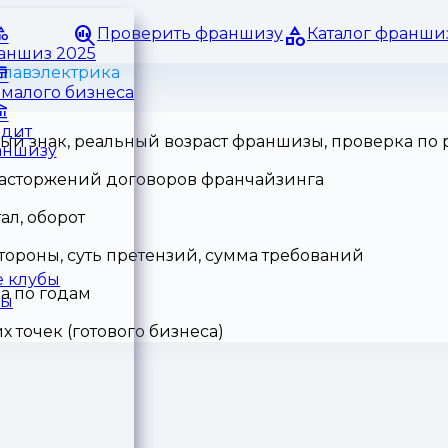
Проверить франшизу
Каталог франши
раншиз 2025
Главэлектрика
малого бизнеса
едит
ный знак, реальный возраст франшизы, проверка по
аншизу
 расторжений договоров франчайзинга
ал, оборот
тороны, суть претензий, сумма требований
 клубы
а по годам
ры
точек (готового бизнеса)