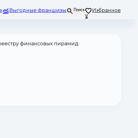
з
Выгодные франшизы
Поиск
Избранное
⏳
 реестру финансовых пирамид