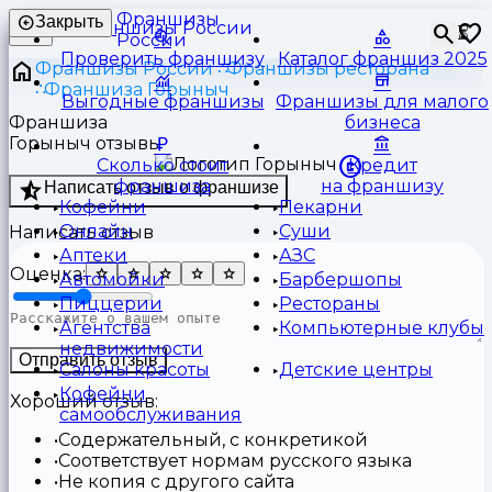
Франшизы
Закрыть
⏳
России
Проверить франшизу
Каталог франшиз 2025
Франшизы России
Франшизы ресторана
Франшиза Горыныч
Выгодные франшизы
Франшизы для малого
Франшиза
бизнеса
Горыныч отзывы
Сколько стоит
Кредит
франшиза
на франшизу
Написать отзыв о франшизе
Кофейни
Пекарни
Онлайн
Суши
Написать отзыв
Аптеки
АЗС
Оценка:
Автомойки
Барбершопы
Пиццерии
Рестораны
Агентства
Компьютерные клубы
недвижимости
Отправить отзыв
Салоны красоты
Детские центры
Кофейни
Хороший отзыв:
самообслуживания
Содержательный, с конкретикой
Соответствует нормам русского языка
Не копия с другого сайта