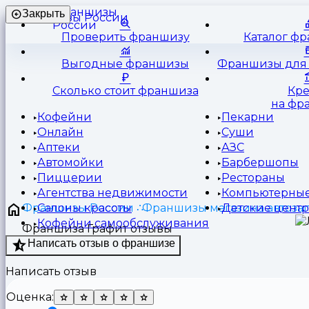
Франшизы
Закрыть
России
Проверить франшизу
Каталог ф
Выгодные франшизы
Франшизы для 
Сколько стоит франшиза
Кр
на фр
Кофейни
Пекарни
Онлайн
Суши
Аптеки
АЗС
Автомойки
Барбершопы
Пиццерии
Рестораны
Агентства недвижимости
Компьютерные
Франшизы России
Франшизы магазина автоза
Салоны красоты
Детские цент
Кофейни самообслуживания
Франшиза Графит отзывы
Написать отзыв о франшизе
Написать отзыв
Оценка: