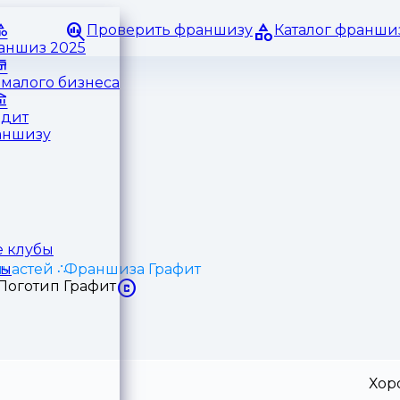
Проверить франшизу
Каталог франши
раншиз 2025
малого бизнеса
едит
аншизу
 клубы
пчастей
Франшиза Графит
ры
Хор