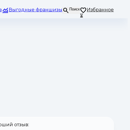
з
Выгодные франшизы
Поиск
Избранное
⏳
оший отзыв: