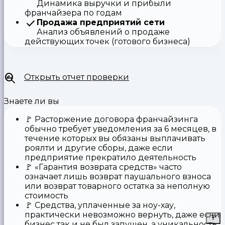
Динамика выручки и прибыли
франчайзера по годам
Продажа предприятий сети
Анализ объявлений о продаже
действующих точек (готового бизнеса)
Открыть отчет проверки
Знаете ли вы
🚩
Расторжение договора франчайзинга
обычно требует уведомления за 6 месяцев, в
течение которых вы обязаны выплачивать
роялти и другие сборы, даже если
предприятие прекратило деятельность
🚩
«Гарантия возврата средств»
часто
означает лишь возврат паушального взноса
или возврат товарного остатка за неполную
стоимость
🚩 Средства,
уплаченные за ноу-хау
,
практически невозможно вернуть, даже если
бизнес так и не был запущен, а уникальность