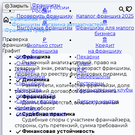
Франшизы
Закрыть
⏳
России
Проверить франшизу
Каталог франшиз 2025
Франшизы России
Франшизы магазина автозапчастей
Выгодные франшизы
Франшизы для малого
Франшиза Графит
бизнеса
Проверка
франшизы
Сколько стоит
Кредит
Графит
франшиза
на франшизу
Франшиза
Кофейни
Пекарни
Рыночный анализ условий, право на
Онлайн
Суши
товарный знак, реальный возраст франшизы,
Аптеки
АЗС
проверка по реестру финансовых пирамид
Автомойки
Барбершопы
Динамика
Пиццерии
Рестораны
Размер сети, количество франчайзи, доля
Агентства
Компьютерные клубы
расторжений договоров франчайзинга
недвижимости
Франчайзер
Салоны красоты
Детские центры
Долги, банкротство, возраст, уставный
Кофейни
капитал, оборот
самообслуживания
Судебная практика
Судебные споры с участием франчайзера,
стороны, суть претензий, сумма требований
Финансовая устойчивость