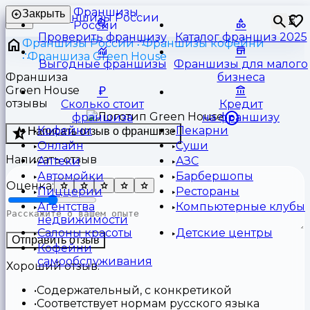
Франшизы
Закрыть
⏳
России
Проверить франшизу
Каталог франшиз 2025
Франшизы России
Франшизы кофейни
Франшиза Green House
Выгодные франшизы
Франшизы для малого
Франшиза
бизнеса
Green House
отзывы
Сколько стоит
Кредит
франшиза
на франшизу
Кофейни
Пекарни
Написать отзыв о франшизе
Онлайн
Суши
Написать отзыв
Аптеки
АЗС
Автомойки
Барбершопы
Оценка:
Пиццерии
Рестораны
Агентства
Компьютерные клубы
недвижимости
Салоны красоты
Детские центры
Отправить отзыв
Кофейни
самообслуживания
Хороший отзыв:
Содержательный, с конкретикой
Соответствует нормам русского языка