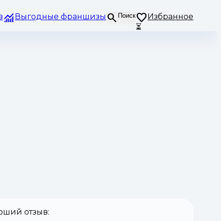
з
Выгодные франшизы
Поиск
Избранное
⏳
оший отзыв: