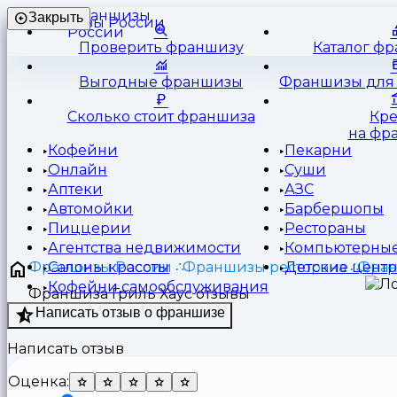
Франшизы
Закрыть
России
Проверить франшизу
Каталог ф
Выгодные франшизы
Франшизы для 
Сколько стоит франшиза
Кр
на фр
Кофейни
Пекарни
Онлайн
Суши
Аптеки
АЗС
Автомойки
Барбершопы
Пиццерии
Рестораны
Агентства недвижимости
Компьютерные
Франшизы России
Франшизы ресторана
Фран
Салоны красоты
Детские цент
Кофейни самообслуживания
Франшиза Гриль Хаус отзывы
Написать отзыв о франшизе
Написать отзыв
Оценка: