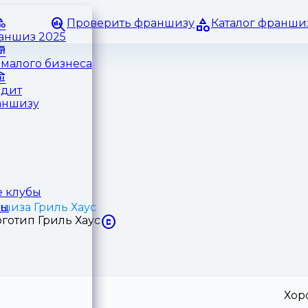
Проверить франшизу
Каталог франши
раншиз 2025
малого бизнеса
едит
аншизу
 клубы
шиза Гриль Хаус
ры
Хор