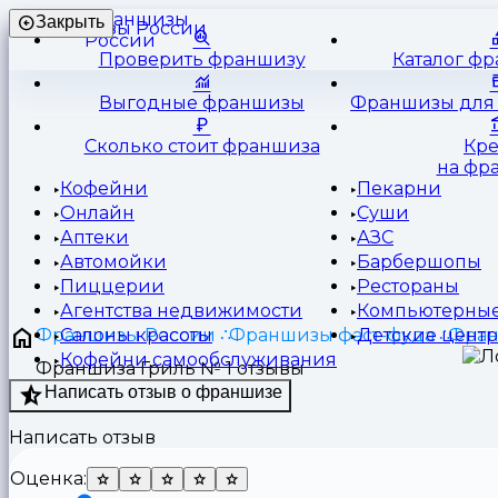
Франшизы
Закрыть
России
Проверить франшизу
Каталог ф
Выгодные франшизы
Франшизы для 
Сколько стоит франшиза
Кр
на фр
Кофейни
Пекарни
Онлайн
Суши
Аптеки
АЗС
Автомойки
Барбершопы
Пиццерии
Рестораны
Агентства недвижимости
Компьютерные
Франшизы России
Франшизы фаст-фуда
Фран
Салоны красоты
Детские цент
Кофейни самообслуживания
Франшиза Гриль № 1 отзывы
Написать отзыв о франшизе
Написать отзыв
Оценка: