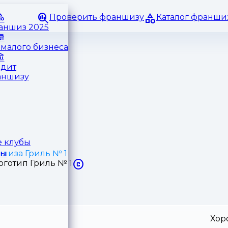
Проверить франшизу
Каталог франши
раншиз 2025
малого бизнеса
едит
аншизу
 клубы
шиза Гриль № 1
ры
Хор