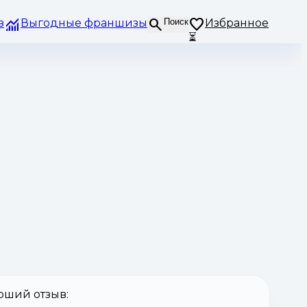
з
Выгодные франшизы
Поиск
Избранное
⏳
оший отзыв: