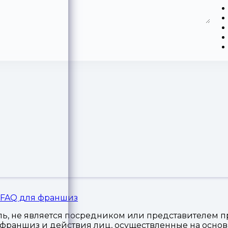
FAQ для франшиз
, не является посредником или представителем пр
я франшиз и действия лиц, осуществленные на осн