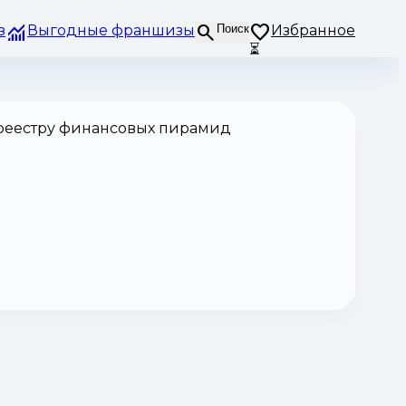
з
Выгодные франшизы
Поиск
Избранное
⏳
 реестру финансовых пирамид