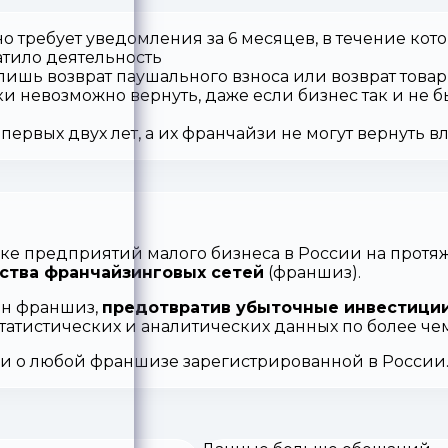
о требует уведомления за 6 месяцев, в течение кот
атило деятельность
 лишь возврат паушального взноса или возврат товар
ки невозможно вернуть, даже если бизнес так и не б
первых двух лет, а их франчайзи не могут вернуть 
ке предприятий малого бизнеса в России на протяж
ства франчайзинговых сетей
(франшиз).
ен франшиз,
предотвратив убыточные инвестиции
статистических и аналитических данных по более ч
ии о любой франшизе зарегистрированной в России