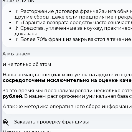
Знаете ли вы
🚩
Расторжение договора франчайзинга
обычн
другие сборы, даже если предприятие прекр
🚩
«Гарантия возврата средств»
часто означает
🚩 Средства,
уплаченные за ноу-хау
, практичес
доказана
🚩
Более 70% франшиз закрываются
в течение 
А мы знаем
и не только об этом
Наша команда специализируется на аудите и оцен
сосредоточены исключительно на оценке каче
За это время мы проанализировали несколько сот
рублей
. В нашем распоряжении уникальная база 
А так же методика оперативного сбора информац
Заказать проверку франшизы