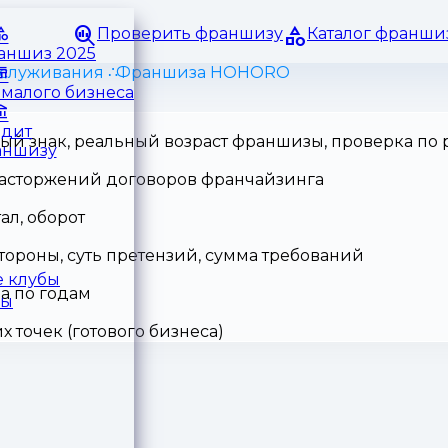
Проверить франшизу
Каталог франши
раншиз 2025
служивания
Франшиза HOHORO
малого бизнеса
едит
ный знак, реальный возраст франшизы, проверка по
аншизу
 расторжений договоров франчайзинга
ал, оборот
тороны, суть претензий, сумма требований
 клубы
а по годам
ры
точек (готового бизнеса)