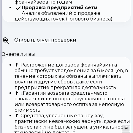
франчайзера по годам
Продажа предприятий сети
Анализ объявлений о продаже
действующих точек (готового бизнеса)
Открыть отчет проверки
Знаете ли вы
🚩
Расторжение договора франчайзинга
обычно требует уведомления за 6 месяцев, в
течение которых вы обязаны выплачивать
роялти и другие сборы, даже если
предприятие прекратило деятельность
🚩
«Гарантия возврата средств»
часто
означает лишь возврат паушального взноса
или возврат товарного остатка за неполную
стоимость
🚩 Средства,
уплаченные за ноу-хау
,
практически невозможно вернуть, даже если
бизнес так и не был запущен, а уникальность
технологий не доказана