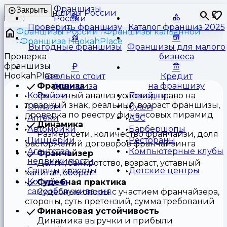
Франшизы
Закрыть
⏳
России
Проверить франшизу
Каталог франшиз 2025
Франшизы России
Франшизы кальянной
Франшиза HookahPlace
Выгодные франшизы
Франшизы для малого
Проверка
бизнеса
франшизы
HookahPlace
Сколько стоит
Кредит
Франшиза
франшиза
на франшизу
Рыночный анализ условий, право на
Кофейни
Пекарни
товарный знак, реальный возраст франшизы,
Онлайн
Суши
проверка по реестру финансовых пирамид
Аптеки
АЗС
Динамика
Автомойки
Барбершопы
Размер сети, количество франчайзи, доля
Пиццерии
Рестораны
расторжений договоров франчайзинга
Агентства
Компьютерные клубы
Франчайзер
недвижимости
Долги, банкротство, возраст, уставный
Салоны красоты
Детские центры
капитал, оборот
Кофейни
Судебная практика
самообслуживания
Судебные споры с участием франчайзера,
стороны, суть претензий, сумма требований
Финансовая устойчивость
Динамика выручки и прибыли