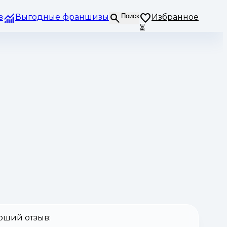
з
Выгодные франшизы
Поиск
Избранное
⏳
оший отзыв: