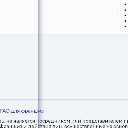
FAQ для франшиз
, не является посредником или представителем пр
я франшиз и действия лиц, осуществленные на осн