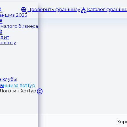
Проверить франшизу
Каталог франши
раншиз 2025
малого бизнеса
едит
аншизу
 клубы
аншиза ХотТур
ры
Хор