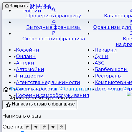
Франшизы
Закрыть
России
Проверить франшизу
Каталог ф
Выгодные франшизы
Франшизы для 
Сколько стоит франшиза
Кр
на фр
Кофейни
Пекарни
Онлайн
Суши
Аптеки
АЗС
Автомойки
Барбершопы
Пиццерии
Рестораны
Агентства недвижимости
Компьютерные
Франшизы России
Франшизы турагентства
Фр
Салоны красоты
Детские цент
Кофейни самообслуживания
Франшиза ХотТур отзывы
Написать отзыв о франшизе
Написать отзыв
Оценка: