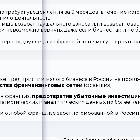
о требует уведомления за 6 месяцев, в течение кот
атило деятельность
 лишь возврат паушального взноса или возврат товар
ки невозможно вернуть, даже если бизнес так и не б
первых двух лет, а их франчайзи не могут вернуть 
ке предприятий малого бизнеса в России на протяж
ства франчайзинговых сетей
(франшиз).
ен франшиз,
предотвратив убыточные инвестиции
статистических и аналитических данных по более ч
ии о любой франшизе зарегистрированной в России