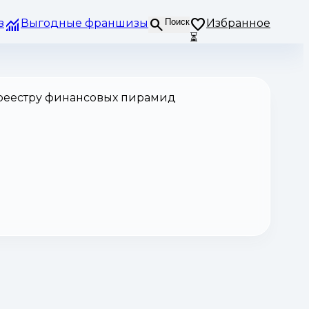
з
Выгодные франшизы
Поиск
Избранное
⏳
 реестру финансовых пирамид