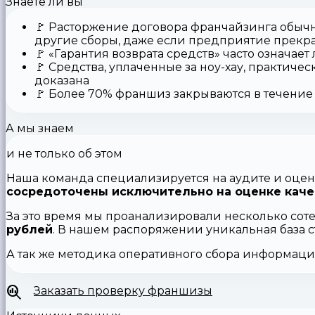
Знаете ли вы
🚩
Расторжение договора франчайзинга
обычн
другие сборы, даже если предприятие прекр
🚩
«Гарантия возврата средств»
часто означает
🚩 Средства,
уплаченные за ноу-хау
, практичес
доказана
🚩
Более 70% франшиз закрываются
в течение 
А мы знаем
и не только об этом
Наша команда специализируется на аудите и оцен
сосредоточены исключительно на оценке каче
За это время мы проанализировали несколько сот
рублей
. В нашем распоряжении уникальная база 
А так же методика оперативного сбора информац
Заказать проверку франшизы