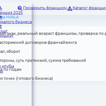
Проверить франшизу
Каталог франши
раншиз 2025
за HVALA
малого бизнеса
едит
ный знак, реальный возраст франшизы, проверка по
аншизу
 расторжений договоров франчайзинга
ал, оборот
тороны, суть претензий, сумма требований
 клубы
а по годам
ры
точек (готового бизнеса)