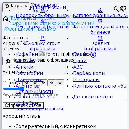
Франшизы
Закрыть
⏳
России
Проверить франшизу
Каталог франшиз 2025
Франшизы России
Франшизы отдыха и развлечений
Выгодные франшизы
Франшизы для малого
Франшиза Игралайф
бизнеса
Франшиза
Игралайф
Сколько стоит
Кредит
отзывы
франшиза
на франшизу
Кофейни
Пекарни
Написать отзыв о франшизе
Онлайн
Суши
Аптеки
АЗС
Написать отзыв
Автомойки
Барбершопы
Пиццерии
Рестораны
Оценка:
Агентства
Компьютерные клубы
недвижимости
Салоны красоты
Детские центры
Кофейни
Отправить отзыв
самообслуживания
Хороший отзыв:
Содержательный, с конкретикой