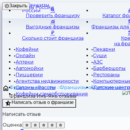
Франшизы
Закрыть
России
Проверить франшизу
Каталог ф
Выгодные франшизы
Франшизы для 
Сколько стоит франшиза
Кр
на фр
Кофейни
Пекарни
Онлайн
Суши
Аптеки
АЗС
Автомойки
Барбершопы
Пиццерии
Рестораны
Агентства недвижимости
Компьютерные
Франшизы России
Франшизы общественного 
Салоны красоты
Детские цент
Кофейни самообслуживания
Франшиза Инь-Янь отзывы
Написать отзыв о франшизе
Написать отзыв
Оценка: