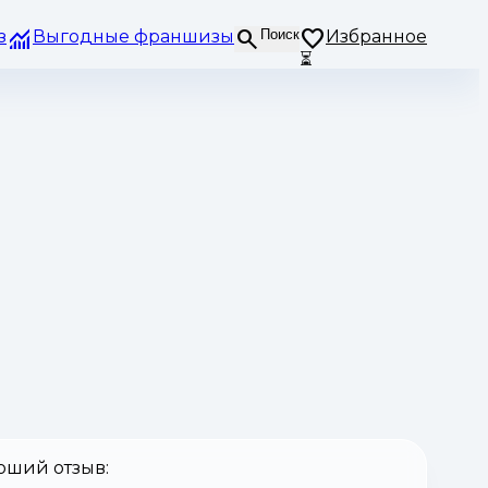
з
Выгодные франшизы
Поиск
Избранное
⏳
оший отзыв: