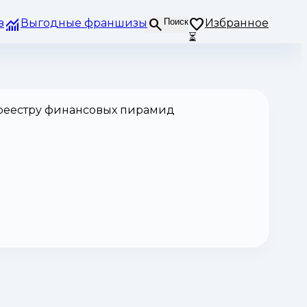
з
Выгодные франшизы
Поиск
Избранное
⏳
 реестру финансовых пирамид