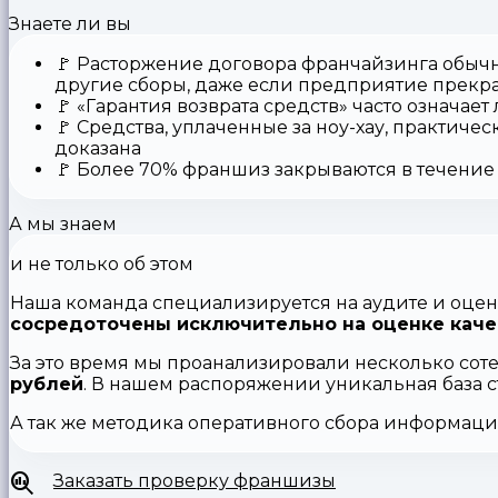
Знаете ли вы
🚩
Расторжение договора франчайзинга
обычн
другие сборы, даже если предприятие прекр
🚩
«Гарантия возврата средств»
часто означает
🚩 Средства,
уплаченные за ноу-хау
, практичес
доказана
🚩
Более 70% франшиз закрываются
в течение 
А мы знаем
и не только об этом
Наша команда специализируется на аудите и оцен
сосредоточены исключительно на оценке каче
За это время мы проанализировали несколько сот
рублей
. В нашем распоряжении уникальная база 
А так же методика оперативного сбора информац
Заказать проверку франшизы