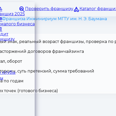
Проверить франшизу
Каталог франши
раншиз 2025
Франшиза Инжинириум МГТУ им. Н. Э. Баумана
малого бизнеса
едит
аншизу
ный знак, реальный возраст франшизы, проверка по
 расторжений договоров франчайзинга
ал, оборот
тороны, суть претензий, сумма требований
 клубы
ры
а по годам
точек (готового бизнеса)