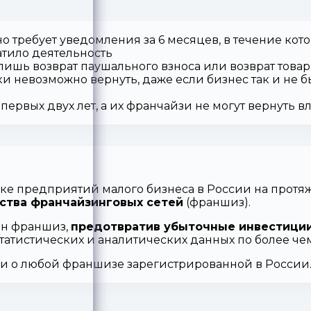
о требует уведомления за 6 месяцев, в течение кот
атило деятельность
 лишь возврат паушального взноса или возврат товар
ки невозможно вернуть, даже если бизнес так и не б
первых двух лет, а их франчайзи не могут вернуть 
ке предприятий малого бизнеса в России на протяж
ства франчайзинговых сетей
(франшиз).
ен франшиз,
предотвратив убыточные инвестиции
статистических и аналитических данных по более ч
ии о любой франшизе зарегистрированной в России