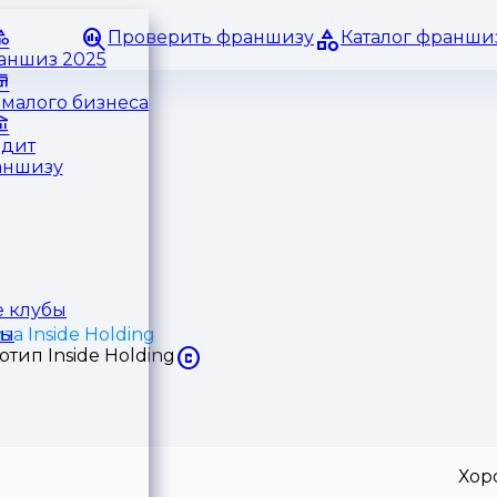
Проверить франшизу
Каталог франши
раншиз 2025
малого бизнеса
едит
аншизу
 клубы
а Inside Holding
ры
Хор