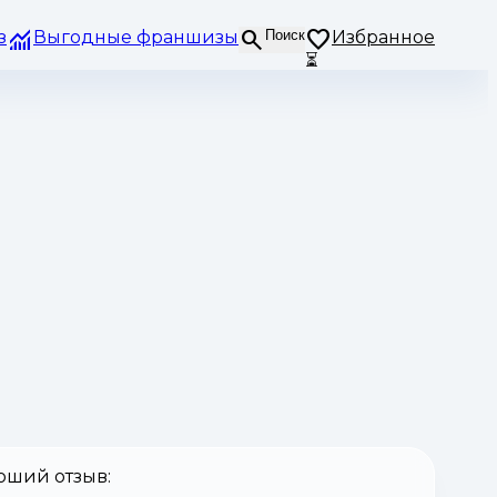
з
Выгодные франшизы
Поиск
Избранное
⏳
оший отзыв: