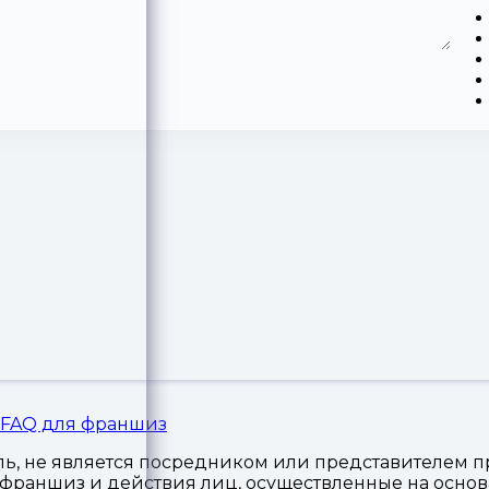
FAQ для франшиз
, не является посредником или представителем пр
я франшиз и действия лиц, осуществленные на осн