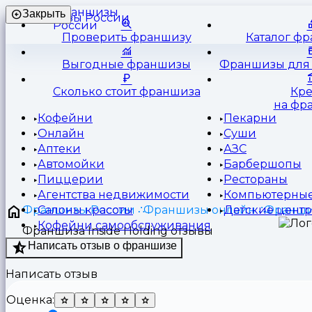
Франшизы
Закрыть
России
Проверить франшизу
Каталог ф
Выгодные франшизы
Франшизы для 
Сколько стоит франшиза
Кр
на фр
Кофейни
Пекарни
Онлайн
Суши
Аптеки
АЗС
Автомойки
Барбершопы
Пиццерии
Рестораны
Агентства недвижимости
Компьютерные
Франшизы России
Франшизы онлайн
Франшиз
Салоны красоты
Детские цент
Кофейни самообслуживания
Франшиза Inside Holding отзывы
Написать отзыв о франшизе
Написать отзыв
Оценка: