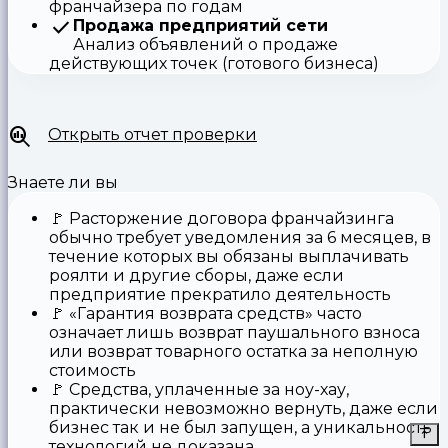
франчайзера по годам
Продажа предприятий сети
Анализ объявлений о продаже
действующих точек (готового бизнеса)
Открыть отчет проверки
Знаете ли вы
🚩
Расторжение договора франчайзинга
обычно требует уведомления за 6 месяцев, в
течение которых вы обязаны выплачивать
роялти и другие сборы, даже если
предприятие прекратило деятельность
🚩
«Гарантия возврата средств»
часто
означает лишь возврат паушального взноса
или возврат товарного остатка за неполную
стоимость
🚩 Средства,
уплаченные за ноу-хау
,
практически невозможно вернуть, даже если
бизнес так и не был запущен, а уникальность
технологий не доказана