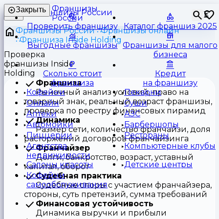
Франшизы
Закрыть
⏳
России
Проверить франшизу
Каталог франшиз 2025
Франшизы России
Франшизы онлайн
Франшиза Inside Holding
Выгодные франшизы
Франшизы для малого
Проверка
бизнеса
франшизы Inside
Holding
Сколько стоит
Кредит
Франшиза
франшиза
на франшизу
Рыночный анализ условий, право на
Кофейни
Пекарни
товарный знак, реальный возраст франшизы,
Онлайн
Суши
проверка по реестру финансовых пирамид
Аптеки
АЗС
Динамика
Автомойки
Барбершопы
Размер сети, количество франчайзи, доля
Пиццерии
Рестораны
расторжений договоров франчайзинга
Агентства
Компьютерные клубы
Франчайзер
недвижимости
Долги, банкротство, возраст, уставный
Салоны красоты
Детские центры
капитал, оборот
Кофейни
Судебная практика
самообслуживания
Судебные споры с участием франчайзера,
стороны, суть претензий, сумма требований
Финансовая устойчивость
Динамика выручки и прибыли