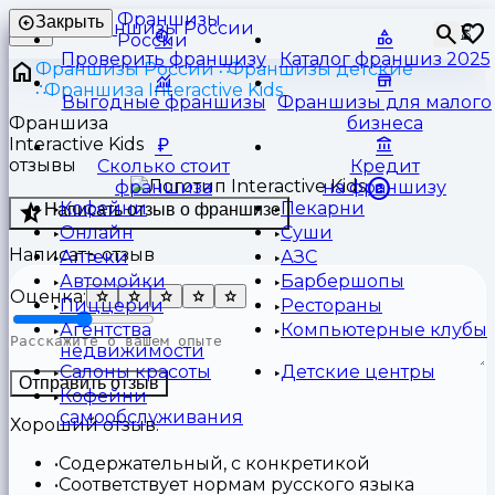
Франшизы
Закрыть
⏳
России
Проверить франшизу
Каталог франшиз 2025
Франшизы России
Франшизы детские
Франшиза Interactive Kids
Выгодные франшизы
Франшизы для малого
Франшиза
бизнеса
Interactive Kids
отзывы
Сколько стоит
Кредит
франшиза
на франшизу
Кофейни
Пекарни
Написать отзыв о франшизе
Онлайн
Суши
Написать отзыв
Аптеки
АЗС
Автомойки
Барбершопы
Оценка:
Пиццерии
Рестораны
Агентства
Компьютерные клубы
недвижимости
Салоны красоты
Детские центры
Отправить отзыв
Кофейни
самообслуживания
Хороший отзыв:
Содержательный, с конкретикой
Соответствует нормам русского языка