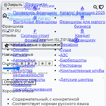
Франшизы
Закрыть
⏳
России
Проверить франшизу
Каталог франшиз 2025
Франшизы России
Франшизы магазина
Франшиза ISLZIP.RU
Выгодные франшизы
Франшизы для малого
Франшиза
бизнеса
ISLZIP.RU
отзывы
Сколько стоит
Кредит
франшиза
на франшизу
Кофейни
Пекарни
Написать отзыв о франшизе
Онлайн
Суши
Написать отзыв
Аптеки
АЗС
Автомойки
Барбершопы
Оценка:
Пиццерии
Рестораны
Агентства
Компьютерные клубы
недвижимости
Салоны красоты
Детские центры
Отправить отзыв
Кофейни
самообслуживания
Хороший отзыв:
Содержательный, с конкретикой
Соответствует нормам русского языка