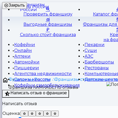
Франшизы
Закрыть
России
Проверить франшизу
Каталог ф
Выгодные франшизы
Франшизы для 
Сколько стоит франшиза
Кр
на фр
Кофейни
Пекарни
Онлайн
Суши
Аптеки
АЗС
Автомойки
Барбершопы
Пиццерии
Рестораны
Агентства недвижимости
Компьютерные
Франшизы России
Франшизы строительного м
Салоны красоты
Детские цент
Кофейни самообслуживания
Франшиза КАМКАБЕЛЬ отзывы
Написать отзыв о франшизе
Написать отзыв
Оценка: