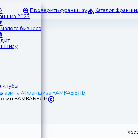
Проверить франшизу
Каталог франши
раншиз 2025
малого бизнеса
едит
аншизу
 клубы
агазина
Франшиза КАМКАБЕЛЬ
ры
Хор