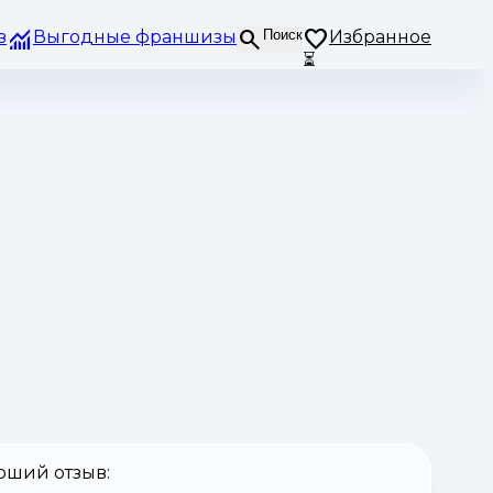
з
Выгодные франшизы
Поиск
Избранное
⏳
оший отзыв: