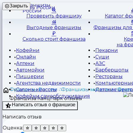
Франшизы
Закрыть
России
Проверить франшизу
Каталог ф
Выгодные франшизы
Франшизы для 
Сколько стоит франшиза
Кр
на фр
Кофейни
Пекарни
Онлайн
Суши
Аптеки
АЗС
Автомойки
Барбершопы
Пиццерии
Рестораны
Агентства недвижимости
Компьютерные
Франшизы России
Франшизы магазина
Франш
Салоны красоты
Детские цент
Кофейни самообслуживания
Франшиза КанцПарк отзывы
Написать отзыв о франшизе
Написать отзыв
Оценка: