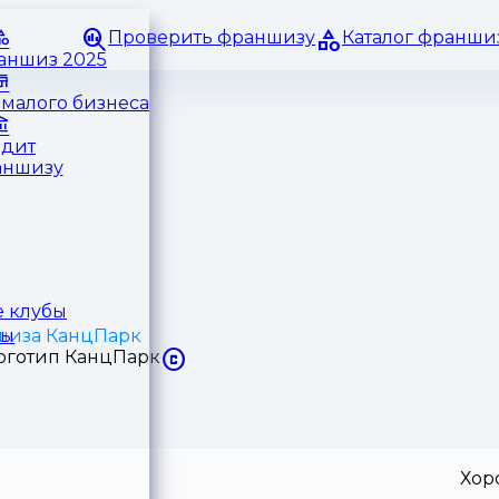
Проверить франшизу
Каталог франши
раншиз 2025
малого бизнеса
едит
аншизу
 клубы
иза КанцПарк
ры
Хор