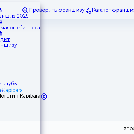
Проверить франшизу
Каталог франши
раншиз 2025
малого бизнеса
едит
аншизу
 клубы
Kapibara
ры
Хор