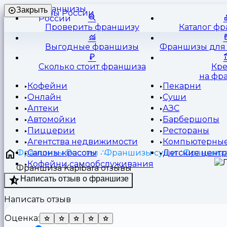
Франшизы
Закрыть
России
Проверить франшизу
Каталог ф
Выгодные франшизы
Франшизы для 
Сколько стоит франшиза
Кр
на фр
Кофейни
Пекарни
Онлайн
Суши
Аптеки
АЗС
Автомойки
Барбершопы
Пиццерии
Рестораны
Агентства недвижимости
Компьютерные
Франшизы России
Франшизы суши
Франшиза 
Салоны красоты
Детские цент
Кофейни самообслуживания
Франшиза Kapibara отзывы
Написать отзыв о франшизе
Написать отзыв
Оценка: