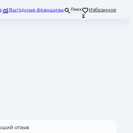
з
Выгодные франшизы
Поиск
Избранное
⏳
оший отзыв: