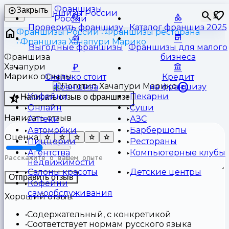
Франшизы
Закрыть
⏳
России
Проверить франшизу
Каталог франшиз 2025
Франшизы России
Франшизы ресторана
Франшиза Хачапури Марико
Выгодные франшизы
Франшизы для малого
Франшиза
бизнеса
Хачапури
Марико отзывы
Сколько стоит
Кредит
франшиза
на франшизу
Кофейни
Пекарни
Написать отзыв о франшизе
Онлайн
Суши
Написать отзыв
Аптеки
АЗС
Автомойки
Барбершопы
Оценка:
Пиццерии
Рестораны
Агентства
Компьютерные клубы
недвижимости
Салоны красоты
Детские центры
Отправить отзыв
Кофейни
самообслуживания
Хороший отзыв:
Содержательный, с конкретикой
Соответствует нормам русского языка