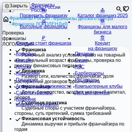
Франшизы
Закрыть
⏳
России
Проверить франшизу
Каталог франшиз 2025
Франшизы России
Франшизы детского центра
Франшиза ЛОГОЛЕНДиЯ
Выгодные франшизы
Франшизы для малого
бизнеса
Проверка
франшизы
Сколько стоит франшиза
Кредит
ЛОГОЛЕНДиЯ
на франшизу
Франшиза
Кофейни
Пекарни
Рыночный анализ условий, право на товарный
знак, реальный возраст франшизы, проверка по
Онлайн
Суши
реестру финансовых пирамид
Аптеки
АЗС
Динамика
Автомойки
Барбершопы
Размер сети, количество франчайзи, доля
Пиццерии
Рестораны
расторжений договоров франчайзинга
Агентства недвижимости
Компьютерные клубы
Франчайзер
Долги, банкротство, возраст, уставный капитал,
Салоны красоты
Детские центры
оборот
Кофейни
Судебная практика
самообслуживания
Судебные споры с участием франчайзера,
стороны, суть претензий, сумма требований
Финансовая устойчивость
Динамика выручки и прибыли франчайзера по
годам