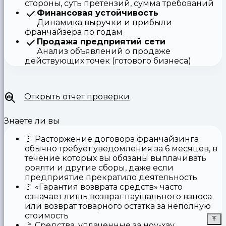
стороны, суть претензий, сумма требований
Финансовая устойчивость
Динамика выручки и прибыли
франчайзера по годам
Продажа предприятий сети
Анализ объявлений о продаже
действующих точек (готового бизнеса)
Открыть отчет проверки
Знаете ли вы
🚩
Расторжение договора франчайзинга
обычно требует уведомления за 6 месяцев, в
течение которых вы обязаны выплачивать
роялти и другие сборы, даже если
предприятие прекратило деятельность
🚩
«Гарантия возврата средств»
часто
означает лишь возврат паушального взноса
или возврат товарного остатка за неполную
стоимость
🚩 Средства,
уплаченные за ноу-хау
,