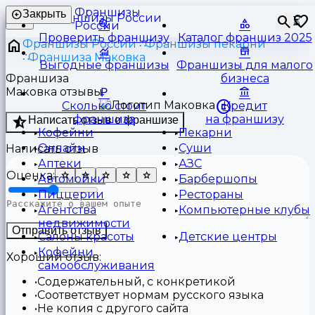
Франшизы
Закрыть
⏳
России
Проверить франшизу
Каталог франшиз 2025
Франшизы России
Франшизы пекарни
Франшиза Маковка
Выгодные франшизы
Франшизы для малого
Франшиза
бизнеса
Маковка отзывы
Сколько стоит
Кредит
франшиза
на франшизу
Написать отзыв о франшизе
Кофейни
Пекарни
Онлайн
Суши
Написать отзыв
Аптеки
АЗС
Оценка:
Автомойки
Барбершопы
Пиццерии
Рестораны
Агентства
Компьютерные клубы
недвижимости
Отправить отзыв
Салоны красоты
Детские центры
Кофейни
Хороший отзыв:
самообслуживания
Содержательный, с конкретикой
Соответствует нормам русского языка
Не копия с другого сайта