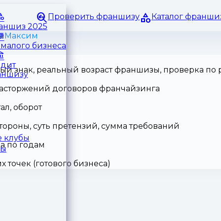
Проверить франшизу
Каталог франши
раншиз 2025
а Максим
малого бизнеса
едит
ный знак, реальный возраст франшизы, проверка по
аншизу
 расторжений договоров франчайзинга
ал, оборот
тороны, суть претензий, сумма требований
 клубы
а по годам
ры
точек (готового бизнеса)