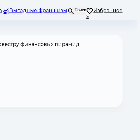
з
Выгодные франшизы
Поиск
Избранное
⏳
 реестру финансовых пирамид