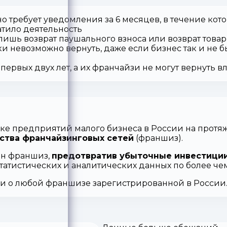
о требует уведомления за 6 месяцев, в течение кот
атило деятельность
 лишь возврат паушального взноса или возврат товар
ки невозможно вернуть, даже если бизнес так и не б
первых двух лет, а их франчайзи не могут вернуть 
ке предприятий малого бизнеса в России на протяж
ства франчайзинговых сетей
(франшиз).
ен франшиз,
предотвратив убыточные инвестиции
статистических и аналитических данных по более ч
ии о любой франшизе зарегистрированной в России