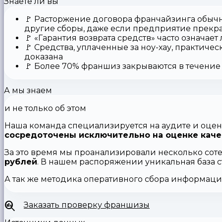
Знаете ли вы
🚩
Расторжение договора франчайзинга
обычн
другие сборы, даже если предприятие прекр
🚩
«Гарантия возврата средств»
часто означает
🚩 Средства,
уплаченные за ноу-хау
, практичес
доказана
🚩
Более 70% франшиз закрываются
в течение 
А мы знаем
и не только об этом
Наша команда специализируется на аудите и оцен
сосредоточены исключительно на оценке каче
За это время мы проанализировали несколько сот
рублей
. В нашем распоряжении уникальная база 
А так же методика оперативного сбора информац
Заказать проверку франшизы