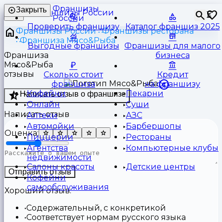
Франшизы
Закрыть
⏳
России
Проверить франшизу
Каталог франшиз 2025
Франшизы России
Франшизы ресторана
Франшиза Мясо&Рыба
Выгодные франшизы
Франшизы для малого
Франшиза
бизнеса
Мясо&Рыба
отзывы
Сколько стоит
Кредит
франшиза
на франшизу
Кофейни
Пекарни
Написать отзыв о франшизе
Онлайн
Суши
Написать отзыв
Аптеки
АЗС
Автомойки
Барбершопы
Оценка:
Пиццерии
Рестораны
Агентства
Компьютерные клубы
недвижимости
Салоны красоты
Детские центры
Отправить отзыв
Кофейни
самообслуживания
Хороший отзыв:
Содержательный, с конкретикой
Соответствует нормам русского языка