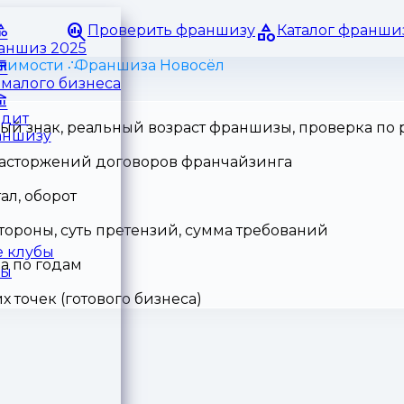
Проверить франшизу
Каталог франши
раншиз 2025
ижимости
Франшиза Новосёл
малого бизнеса
едит
ный знак, реальный возраст франшизы, проверка по
аншизу
 расторжений договоров франчайзинга
ал, оборот
тороны, суть претензий, сумма требований
 клубы
а по годам
ры
точек (готового бизнеса)