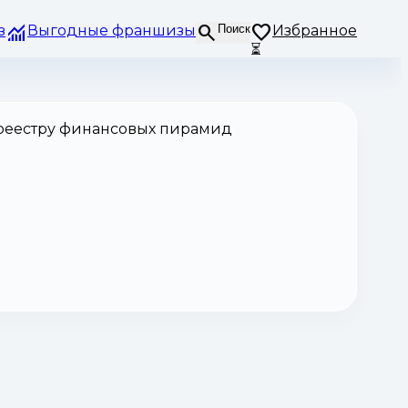
з
Выгодные франшизы
Поиск
Избранное
⏳
 реестру финансовых пирамид