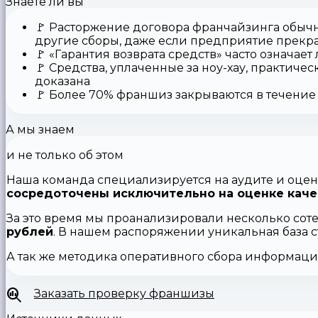
Знаете ли вы
🚩
Расторжение договора франчайзинга
обычн
другие сборы, даже если предприятие прекр
🚩
«Гарантия возврата средств»
часто означает
🚩 Средства,
уплаченные за ноу-хау
, практичес
доказана
🚩
Более 70% франшиз закрываются
в течение 
А мы знаем
и не только об этом
Наша команда специализируется на аудите и оцен
сосредоточены исключительно на оценке каче
За это время мы проанализировали несколько сот
рублей
. В нашем распоряжении уникальная база 
А так же методика оперативного сбора информац
Заказать проверку франшизы