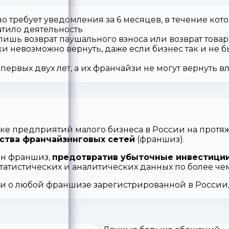
о требует уведомления за 6 месяцев, в течение кот
атило деятельность
 лишь возврат паушального взноса или возврат товар
ки невозможно вернуть, даже если бизнес так и не б
первых двух лет, а их франчайзи не могут вернуть 
ке предприятий малого бизнеса в России на протяж
ства франчайзинговых сетей
(франшиз).
ен франшиз,
предотвратив убыточные инвестиции
статистических и аналитических данных по более ч
ии о любой франшизе зарегистрированной в России