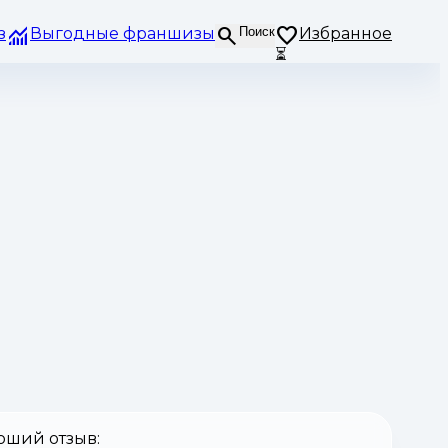
з
Выгодные франшизы
Поиск
Избранное
⏳
оший отзыв: