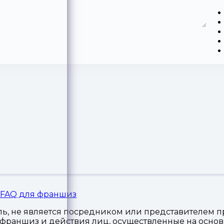
FAQ для франшиз
, не является посредником или представителем пр
я франшиз и действия лиц, осуществленные на осн