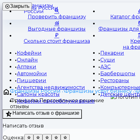
Франшизы
Закрыть
России
Проверить франшизу
Каталог ф
Выгодные франшизы
Франшизы для 
Сколько стоит франшиза
Кр
на фр
Кофейни
Пекарни
Онлайн
Суши
Аптеки
АЗС
Автомойки
Барбершопы
Пиццерии
Рестораны
Агентства недвижимости
Компьютерные
Франшизы России
Франшизы услуг бизнесу
Ф
Салоны красоты
Детские цент
Франшиза Персональное решение
Кофейни самообслуживания
отзывы
Написать отзыв о франшизе
Написать отзыв
Оценка: