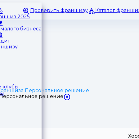
Проверить франшизу
Каталог франши
раншиз 2025
малого бизнеса
едит
аншизу
 клубы
раншиза Персональное решение
ры
Хор