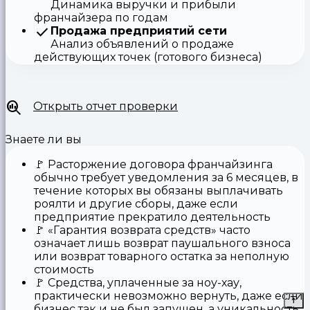
Динамика выручки и прибыли
франчайзера по годам
Продажа предприятий сети
Анализ объявлений о продаже
действующих точек (готового бизнеса)
Открыть отчет проверки
Знаете ли вы
🚩
Расторжение договора франчайзинга
обычно требует уведомления за 6 месяцев, в
течение которых вы обязаны выплачивать
роялти и другие сборы, даже если
предприятие прекратило деятельность
🚩
«Гарантия возврата средств»
часто
означает лишь возврат паушального взноса
или возврат товарного остатка за неполную
стоимость
🚩 Средства,
уплаченные за ноу-хау
,
практически невозможно вернуть, даже если
бизнес так и не был запущен, а уникальность