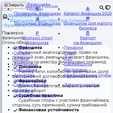
Франшизы
Закрыть
⏳
России
Проверить франшизу
Каталог франшиз 2025
Франшизы России
Франшизы общественного питания
Выгодные франшизы
Франшизы для малого
Франшиза Огонь обед
бизнеса
Проверка
франшизы
Сколько стоит
Кредит
Огонь обед
франшиза
на франшизу
Франшиза
Кофейни
Пекарни
Рыночный анализ условий, право на
Онлайн
Суши
товарный знак, реальный возраст франшизы,
Аптеки
АЗС
проверка по реестру финансовых пирамид
Автомойки
Барбершопы
Динамика
Пиццерии
Рестораны
Размер сети, количество франчайзи, доля
Агентства
Компьютерные клубы
расторжений договоров франчайзинга
недвижимости
Франчайзер
Салоны красоты
Детские центры
Долги, банкротство, возраст, уставный
Кофейни
капитал, оборот
самообслуживания
Судебная практика
Судебные споры с участием франчайзера,
стороны, суть претензий, сумма требований
Финансовая устойчивость