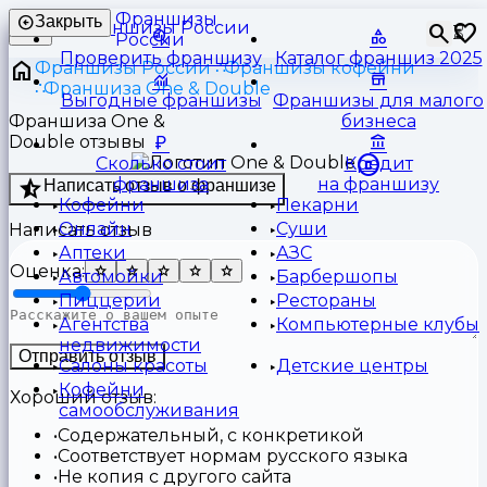
Франшизы
Закрыть
⏳
России
Проверить франшизу
Каталог франшиз 2025
Франшизы России
Франшизы кофейни
Франшиза One & Double
Выгодные франшизы
Франшизы для малого
Франшиза One &
бизнеса
Double отзывы
Сколько стоит
Кредит
франшиза
на франшизу
Написать отзыв о франшизе
Кофейни
Пекарни
Онлайн
Суши
Написать отзыв
Аптеки
АЗС
Оценка:
Автомойки
Барбершопы
Пиццерии
Рестораны
Агентства
Компьютерные клубы
недвижимости
Отправить отзыв
Салоны красоты
Детские центры
Кофейни
Хороший отзыв:
самообслуживания
Содержательный, с конкретикой
Соответствует нормам русского языка
Не копия с другого сайта