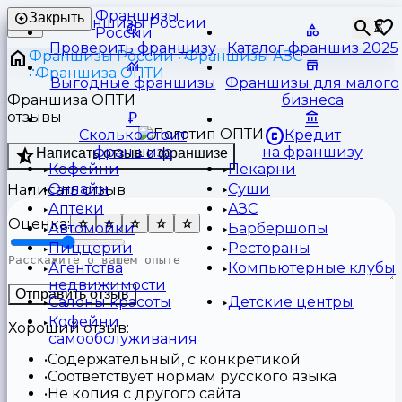
Франшизы
Закрыть
⏳
России
Проверить франшизу
Каталог франшиз 2025
Франшизы России
Франшизы АЗС
Франшиза ОПТИ
Выгодные франшизы
Франшизы для малого
Франшиза ОПТИ
бизнеса
отзывы
Сколько стоит
Кредит
франшиза
на франшизу
Написать отзыв о франшизе
Кофейни
Пекарни
Онлайн
Суши
Написать отзыв
Аптеки
АЗС
Оценка:
Автомойки
Барбершопы
Пиццерии
Рестораны
Агентства
Компьютерные клубы
недвижимости
Отправить отзыв
Салоны красоты
Детские центры
Кофейни
Хороший отзыв:
самообслуживания
Содержательный, с конкретикой
Соответствует нормам русского языка
Не копия с другого сайта