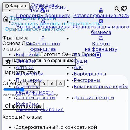
Франшизы
Закрыть
⏳
России
Проверить франшизу
Каталог франшиз 2025
Франшизы России
Франшизы ремонта и строительства
Выгодные франшизы
Франшизы для малого
Франшиза Основа Люкс
бизнеса
Франшиза
Основа Люкс
Сколько стоит
Кредит
отзывы
франшиза
на франшизу
Кофейни
Пекарни
Написать отзыв о франшизе
Онлайн
Суши
Аптеки
АЗС
Написать отзыв
Автомойки
Барбершопы
Пиццерии
Рестораны
Оценка:
Агентства
Компьютерные клубы
недвижимости
Салоны красоты
Детские центры
Кофейни
Отправить отзыв
самообслуживания
Хороший отзыв:
Содержательный, с конкретикой