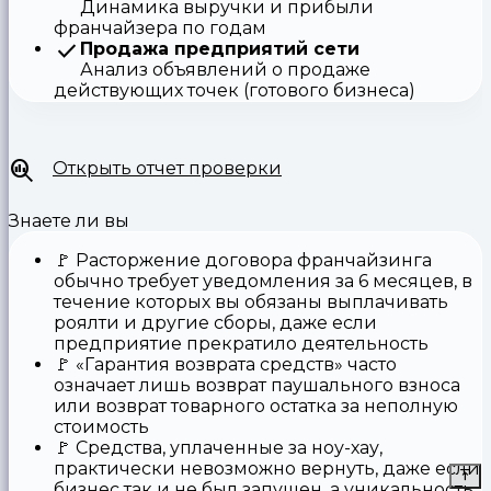
Динамика выручки и прибыли
франчайзера по годам
Продажа предприятий сети
Анализ объявлений о продаже
действующих точек (готового бизнеса)
Открыть отчет проверки
Знаете ли вы
🚩
Расторжение договора франчайзинга
обычно требует уведомления за 6 месяцев, в
течение которых вы обязаны выплачивать
роялти и другие сборы, даже если
предприятие прекратило деятельность
🚩
«Гарантия возврата средств»
часто
означает лишь возврат паушального взноса
или возврат товарного остатка за неполную
стоимость
🚩 Средства,
уплаченные за ноу-хау
,
практически невозможно вернуть, даже если
бизнес так и не был запущен, а уникальность