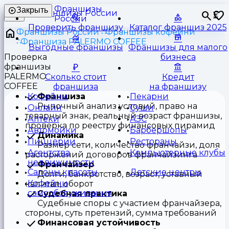
Франшизы
Закрыть
⏳
России
Проверить франшизу
Каталог франшиз 2025
Франшизы России
Франшизы кофейни
Франшиза PALERMO COFFEE
Выгодные франшизы
Франшизы для малого
Проверка
бизнеса
франшизы
PALERMO
Сколько стоит
Кредит
COFFEE
франшиза
на франшизу
Франшиза
Кофейни
Пекарни
Рыночный анализ условий, право на
Онлайн
Суши
товарный знак, реальный возраст франшизы,
Аптеки
АЗС
проверка по реестру финансовых пирамид
Автомойки
Барбершопы
Динамика
Пиццерии
Рестораны
Размер сети, количество франчайзи, доля
Агентства
Компьютерные клубы
расторжений договоров франчайзинга
недвижимости
Франчайзер
Салоны красоты
Детские центры
Долги, банкротство, возраст, уставный
Кофейни
капитал, оборот
самообслуживания
Судебная практика
Судебные споры с участием франчайзера,
стороны, суть претензий, сумма требований
Финансовая устойчивость