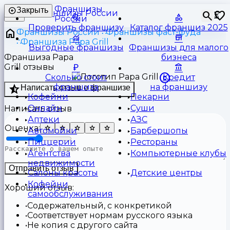
Франшизы
Закрыть
⏳
России
Проверить франшизу
Каталог франшиз 2025
Франшизы России
Франшизы фаст-фуда
Франшиза Papa Grill
Выгодные франшизы
Франшизы для малого
Франшиза Papa
бизнеса
Grill отзывы
Сколько стоит
Кредит
франшиза
на франшизу
Написать отзыв о франшизе
Кофейни
Пекарни
Онлайн
Суши
Написать отзыв
Аптеки
АЗС
Оценка:
Автомойки
Барбершопы
Пиццерии
Рестораны
Агентства
Компьютерные клубы
недвижимости
Отправить отзыв
Салоны красоты
Детские центры
Кофейни
Хороший отзыв:
самообслуживания
Содержательный, с конкретикой
Соответствует нормам русского языка
Не копия с другого сайта