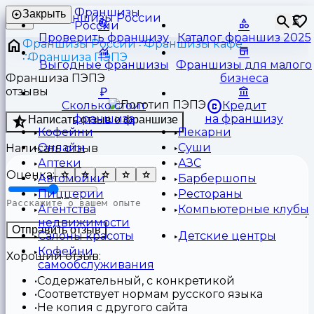
Франшизы
Закрыть
⏳
России
Проверить франшизу
Каталог франшиз 2025
Франшизы России
Франшизы кафе
Франшиза ПЭПЭ
Выгодные франшизы
Франшизы для малого
Франшиза ПЭПЭ
бизнеса
отзывы
Сколько стоит
Кредит
франшиза
на франшизу
Написать отзыв о франшизе
Кофейни
Пекарни
Онлайн
Суши
Написать отзыв
Аптеки
АЗС
Оценка:
Автомойки
Барбершопы
Пиццерии
Рестораны
Агентства
Компьютерные клубы
недвижимости
Отправить отзыв
Салоны красоты
Детские центры
Кофейни
Хороший отзыв:
самообслуживания
Содержательный, с конкретикой
Соответствует нормам русского языка
Не копия с другого сайта