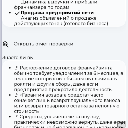
Динамика выручки и прибыли
франчайзера по годам
Продажа предприятий сети
Анализ объявлений о продаже
действующих точек (готового бизнеса)
Открыть отчет проверки
Знаете ли вы
🚩
Расторжение договора франчайзинга
обычно требует уведомления за 6 месяцев, в
течение которых вы обязаны выплачивать
роялти и другие сборы, даже если
предприятие прекратило деятельность
🚩
«Гарантия возврата средств»
часто
означает лишь возврат паушального взноса
или возврат товарного остатка за неполную
стоимость
🚩 Средства,
уплаченные за ноу-хау
,
практически невозможно вернуть, даже если
бизнес так и не был запущен, а уникальность