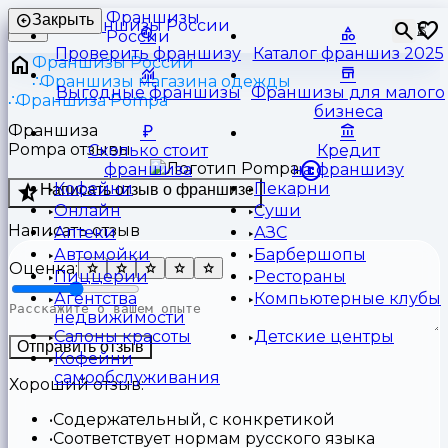
Франшизы
Закрыть
⏳
России
Проверить франшизу
Каталог франшиз 2025
Франшизы России
Франшизы магазина одежды
Выгодные франшизы
Франшизы для малого
Франшиза Pompa
бизнеса
Франшиза
Pompa отзывы
Сколько стоит
Кредит
франшиза
на франшизу
Кофейни
Пекарни
Написать отзыв о франшизе
Онлайн
Суши
Написать отзыв
Аптеки
АЗС
Автомойки
Барбершопы
Оценка:
Пиццерии
Рестораны
Агентства
Компьютерные клубы
недвижимости
Салоны красоты
Детские центры
Отправить отзыв
Кофейни
самообслуживания
Хороший отзыв:
Содержательный, с конкретикой
Соответствует нормам русского языка