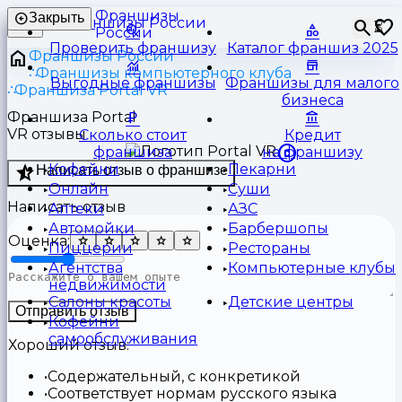
Франшизы
Закрыть
⏳
России
Проверить франшизу
Каталог франшиз 2025
Франшизы России
Франшизы компьютерного клуба
Выгодные франшизы
Франшизы для малого
Франшиза Portal VR
бизнеса
Франшиза Portal
VR отзывы
Сколько стоит
Кредит
франшиза
на франшизу
Кофейни
Пекарни
Написать отзыв о франшизе
Онлайн
Суши
Написать отзыв
Аптеки
АЗС
Автомойки
Барбершопы
Оценка:
Пиццерии
Рестораны
Агентства
Компьютерные клубы
недвижимости
Салоны красоты
Детские центры
Отправить отзыв
Кофейни
самообслуживания
Хороший отзыв:
Содержательный, с конкретикой
Соответствует нормам русского языка