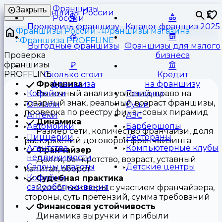
Франшизы
Закрыть
⏳
России
Проверить франшизу
Каталог франшиз 2025
Франшизы России
Франшизы магазина
Франшиза PROFFLINE
Выгодные франшизы
Франшизы для малого
Проверка
бизнеса
франшизы
PROFFLINE
Сколько стоит
Кредит
Франшиза
франшиза
на франшизу
Рыночный анализ условий, право на
Кофейни
Пекарни
товарный знак, реальный возраст франшизы,
Онлайн
Суши
проверка по реестру финансовых пирамид
Аптеки
АЗС
Динамика
Автомойки
Барбершопы
Размер сети, количество франчайзи, доля
Пиццерии
Рестораны
расторжений договоров франчайзинга
Агентства
Компьютерные клубы
Франчайзер
недвижимости
Долги, банкротство, возраст, уставный
Салоны красоты
Детские центры
капитал, оборот
Кофейни
Судебная практика
самообслуживания
Судебные споры с участием франчайзера,
стороны, суть претензий, сумма требований
Финансовая устойчивость
Динамика выручки и прибыли