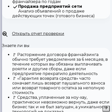
франчайзера по годам
Продажа предприятий сети
Анализ объявлений о продаже
действующих точек (готового бизнеса)
Открыть отчет проверки
Знаете ли вы
🚩
Расторжение договора франчайзинга
обычно требует уведомления за 6 месяцев, в
течение которых вы обязаны выплачивать
роялти и другие сборы, даже если
предприятие прекратило деятельность
🚩
«Гарантия возврата средств»
часто
означает лишь возврат паушального взноса
или возврат товарного остатка за неполную
стоимость
🚩 Средства,
уплаченные за ноу-хау
,
практически невозможно вернуть, даже если
бизнес так и не был запущен, а уникальность
технологий не доказана