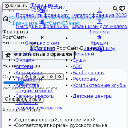
Франшизы
Закрыть
⏳
России
Проверить франшизу
Каталог франшиз 2025
Франшизы России
Франшизы онлайн
Франшиза РостСайт-Бизнес
Выгодные франшизы
Франшизы для малого
Франшиза
бизнеса
РостСайт-
Бизнес отзывы
Сколько стоит
Кредит
франшиза
на франшизу
Кофейни
Пекарни
Написать отзыв о франшизе
Онлайн
Суши
Написать отзыв
Аптеки
АЗС
Автомойки
Барбершопы
Оценка:
Пиццерии
Рестораны
Агентства
Компьютерные клубы
недвижимости
Салоны красоты
Детские центры
Отправить отзыв
Кофейни
самообслуживания
Хороший отзыв:
Содержательный, с конкретикой
Соответствует нормам русского языка